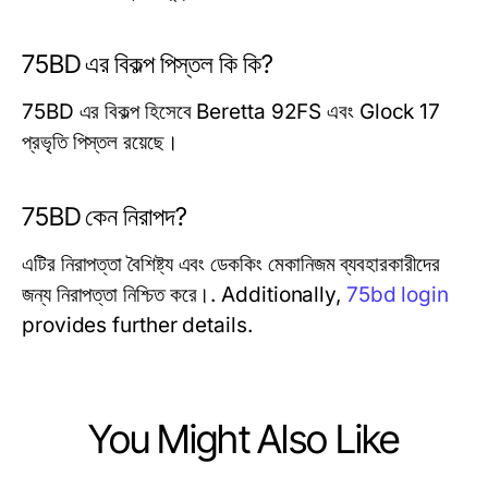
75BD এর বিকল্প পিস্তল কি কি?
75BD এর বিকল্প হিসেবে Beretta 92FS এবং Glock 17
প্রভৃতি পিস্তল রয়েছে।
75BD কেন নিরাপদ?
এটির নিরাপত্তা বৈশিষ্ট্য এবং ডেককিং মেকানিজম ব্যবহারকারীদের
জন্য নিরাপত্তা নিশ্চিত করে।. Additionally,
75bd login
provides further details.
You Might Also Like