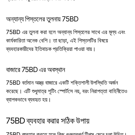
অন্যান্য পিস্তলের তুলনায় 75BD
75BD এর তুলনা করা হলে অন্যান্য পিস্তলের সাথে এর মূল্য এবং
কার্যকারিতা অনেক বেশি। তা ছাড়া, এই পিস্তলটির বিষয়ে
ব্যবহারকারীদের ইতিবাচক প্রতিক্রিয়া পাওয়া যায়।
বাজারে 75BD এর অবস্থান
75BD বর্তমান অস্ত্র বাজারে একটি শক্তিশালী উপস্থিতি অর্জন
করেছে। এটি শুধুমাত্র শূটিং স্পোর্টসে নয়, বরং নিরাপত্তা বাহিনীতেও
ব্যাপকভাবে ব্যবহৃত হয়।
75BD ব্যবহার করার সঠিক উপায়
75BD ব্যবহার করতে হলে কিছু গুরুত্বপূর্ণ টিপস মেনে চলা উচিত।