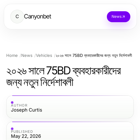
Canyonbet
C
News
Home
News
Vehicles
২০২৬ সালে 75BD ব্যবহারকারীদের জন্য নতুন নির্দেশাবলী
২০২৬ সালে 75BD ব্যবহারকারীদের
জন্য নতুন নির্দেশাবলী
AUTHOR
Joseph Curtis
PUBLISHED
May 22, 2026